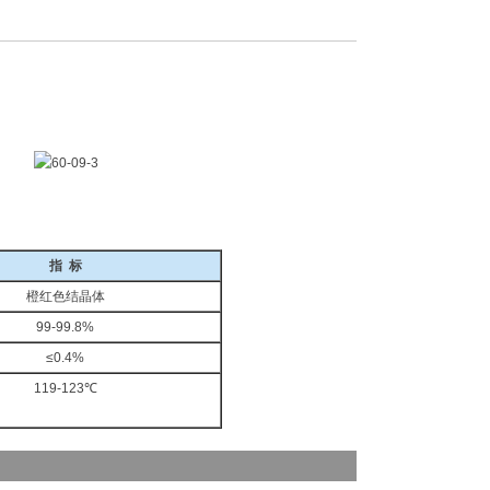
指 标
橙红色结晶体
99-99.8%
≤0.4%
119-123℃