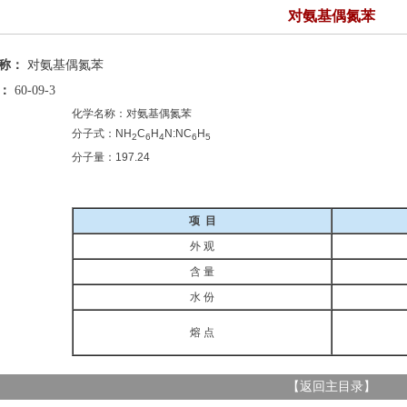
对氨基偶氮苯
名称：
对氨基偶氮苯
号：
60-09-3
化学名称：对氨基偶氮苯
分子式：NH
C
H
N:NC
H
2
6
4
6
5
分子量：197.24
项 目
外 观
含 量
水 份
熔 点
【
返回主目录
】