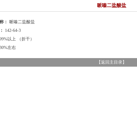
哌嗪二盐酸盐
名称：
哌嗪二盐酸盐
号：
142-64-3
99%以上 （折干）
30%左右
【
返回主目录
】